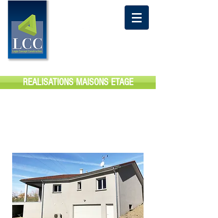
CONTACTEZ NOUS
06 07 58 87
AU
48 ou
06 86 82 42 08
REALISATIONS MAISONS ETAGE
CHELIEU