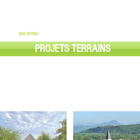
CONTACTEZ NOUS
06 07 58 87 48 ou
06 86
AU
EIL
NOS OFFRES
NOTRE ACTIVITE
REALISATIONS
CONTA
PROJETS TERRAINS
LOTISSEMENT
LOTISSEMENT
38630 - LES AVENIERES
01510 - ARTEMARE