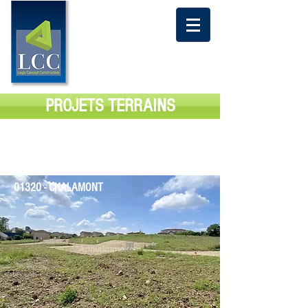
CONTACTEZ NOUS
06 07 58 87
AU
48 ou
06 86 82 42 08
PROJETS TERRAINS
LOTISSEMENT LA BOURDONNIERE
01320 - CHALAMONT